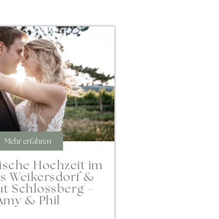
Mehr erfahren
sche Hochzeit im
s Weikersdorf &
t Schlossberg –
Amy & Phil