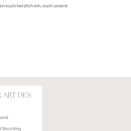
n euch herzlich ein, euch unsere
 ART DES
land
 Shooting