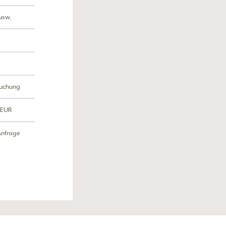
usw.
buchung
 EUR
Anfrage