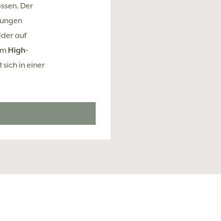
ssen. Der
sungen
lder auf
dem
High-
sich in einer