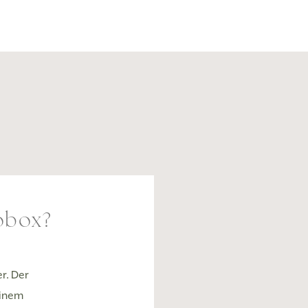
obox?
r. Der
einem