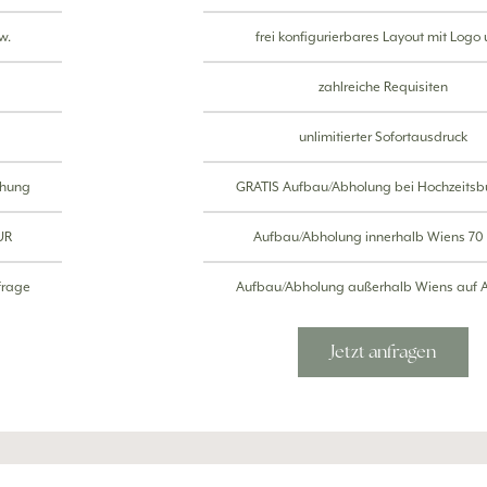
w.
frei konfigurierbares Layout mit Logo 
zahlreiche Requisiten
unlimitierter Sofortausdruck
chung
GRATIS Aufbau/Abholung bei Hochzeits
UR
Aufbau/Abholung innerhalb Wiens 70
frage
Aufbau/Abholung außerhalb Wiens auf 
Jetzt anfragen