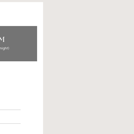
UM
night)