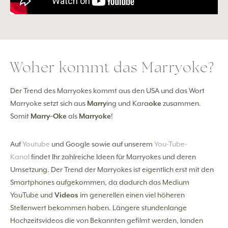
Woher kommt das Marryoke?
Der Trend des Marryokes kommt aus den USA und das Wort
Marryoke setzt sich aus
Marry
ing und Kara
oke
zusammen.
Somit
Marry
–
Oke
als
Marryoke
!
Auf
Youtube
und Google sowie auf unserem
You-Tube-
Kanal
findet Ihr zahlreiche Ideen für Marryokes und deren
Umsetzung. Der Trend der Marryokes ist eigentlich erst mit den
Smartphones aufgekommen, da dadurch das Medium
YouTube und
Videos
im generellen einen viel höheren
Stellenwert bekommen haben. Längere stundenlange
Hochzeitsvideos die von Bekannten gefilmt werden, landen