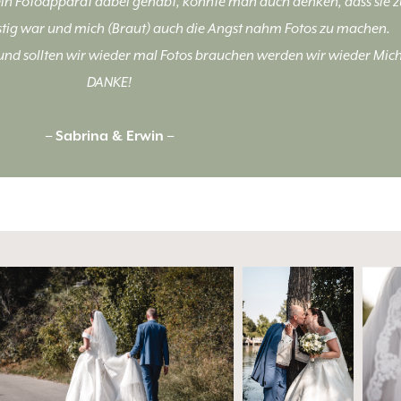
kein Fotoapparat dabei gehabt, könnte man auch denken, dass sie zur
lustig war und mich (Braut) auch die Angst nahm Fotos zu machen.
 und sollten wir wieder mal Fotos brauchen werden wir wieder Mic
DANKE!
– Sabrina & Erwin –