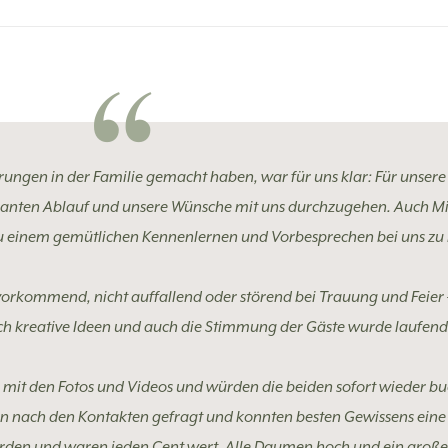
ngen in der Familie gemacht haben, war für uns klar: Für unsere 
lanten Ablauf und unsere Wünsche mit uns durchzugehen. Auch Mic
 einem gemütlichen Kennenlernen und Vorbesprechen bei uns zu
uvorkommend, nicht auffallend oder störend bei Trauung und Feier 
ich kreative Ideen und auch die Stimmung der Gäste wurde laufen
ch mit den Fotos und Videos und würden die beiden sofort wieder b
en nach den Kontakten gefragt und konnten besten Gewissens ein
orden und waren jeden Cent wert. Alle Daumen hoch und ein gro