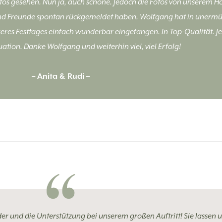
otos gesehen. Nun ja, auch schöne. Jedoch die Fotos von unserem Ho
nd Freunde spontan rückgemeldet haben. Wolfgang hat in unermüdl
es Festtages einfach wunderbar eingefangen. In Top-Qualität. Jed
uation. Danke Wolfgang und weiterhin viel, viel Erfolg!
– Anita & Rudi –
er und die Unterstützung bei unserem großen Auftritt! Sie lassen