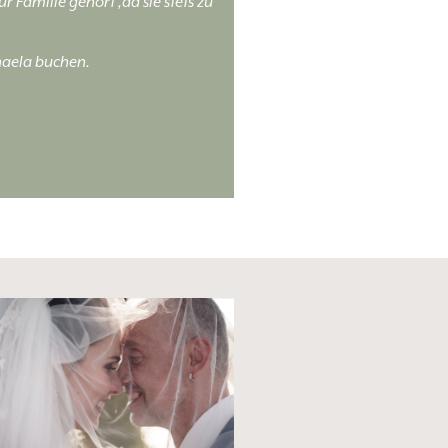
 Familie gehört ,da sie stets zu
haela buchen.