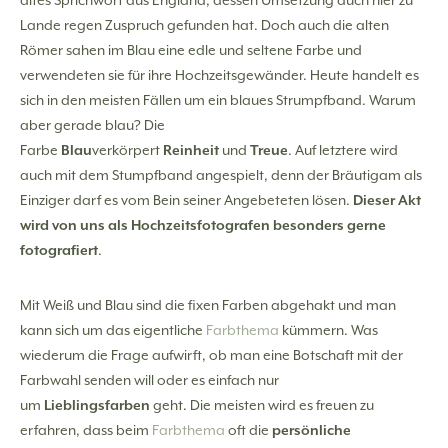
altes Sprichwort aus England, dessen Umsetzung auch hier zu
Lande regen Zuspruch gefunden hat. Doch auch die alten
Römer sahen im Blau eine edle und seltene Farbe und
verwendeten sie für ihre Hochzeitsgewänder. Heute handelt es
sich in den meisten Fällen um ein blaues Strumpfband. Warum
aber gerade blau? Die
Farbe
Blau
verkörpert
Reinheit
und
Treue
. Auf letztere wird
auch mit dem Stumpfband angespielt, denn der Bräutigam als
Einziger darf es vom Bein seiner Angebeteten lösen.
Dieser Akt
wird von uns als Hochzeitsfotografen besonders gerne
fotografiert
.
Mit Weiß und Blau sind die fixen Farben abgehakt und man
kann sich um das eigentliche
Farbthema
kümmern. Was
wiederum die Frage aufwirft, ob man eine Botschaft mit der
Farbwahl senden will oder es einfach nur
um
Lieblingsfarben
geht. Die meisten wird es freuen zu
erfahren, dass beim
Farbthema
oft die
persönliche