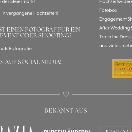
 der Steiermark!
Hochzeitsvideo
Fotobox
e in vergangene Hochzeiten!
Engagement Sh
After Wedding 
T EINEN FOTOGRAF FÜR EIN
 EVENT ODER SHOOTING?
Trash the Dress
und vieles mehr
ots Fotografie
S AUF SOCIAL MEDIA!
BEKANNT AUS