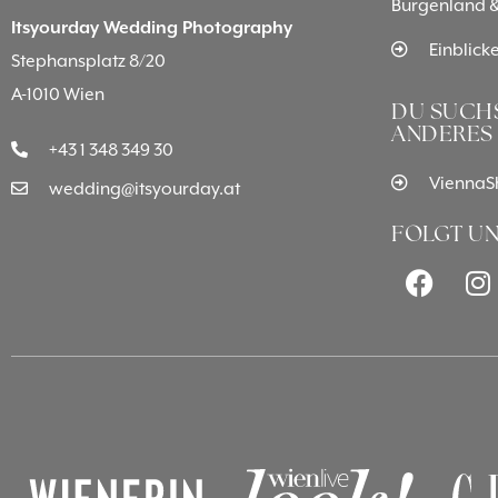
Burgenland &
Itsyourday Wedding Photography
Einblick
Stephansplatz 8/20
A-1010 Wien
DU SUCHS
ANDERES
+43 1 348 349 30
ViennaSh
wedding@itsyourday.at
FOLGT UN