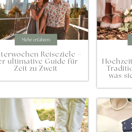
Mehr erfahren
itterwochen Reiseziele –
er ultimative Guide für
Hochzei
Zeit zu Zweit
Tradit
was si