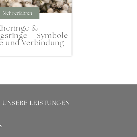
Mehr erfahren
Eheringe &
gsringe – Symbole
be und Verbindung
UNSERE LEISTUNGEN
s