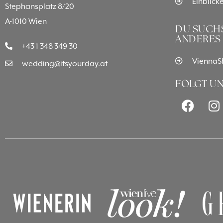
Einblick
Stephansplatz 8/20
A-1010 Wien
DU SUCHS
ANDERES
+43 1 348 349 30
ViennaSh
wedding@itsyourday.at
FOLGT UN