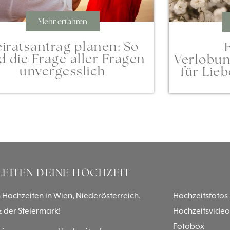
Mehr erfahren
iratsantrag planen: So
d die Frage aller Fragen
Verlobun
unvergesslich
für Lie
LEITEN DEINE HOCHZEIT
 Hochzeiten in Wien, Niederösterreich,
Hochzeitsfotos
 der Steiermark!
Hochzeitsvideo
Fotobox