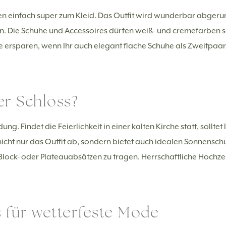
sen einfach super zum Kleid. Das Outfit wird wunderbar abger
 Die Schuhe und Accessoires dürfen weiß- und cremefarben sein
 ersparen, wenn Ihr auch elegant flache Schuhe als Zweitpaar e
er Schloss?
ng. Findet die Feierlichkeit in einer kalten Kirche statt, solltet
ht nur das Outfit ab, sondern bietet auch idealen Sonnenschut
Block- oder Plateauabsätzen zu tragen. Herrschaftliche Hochzei
 für wetterfeste Mode