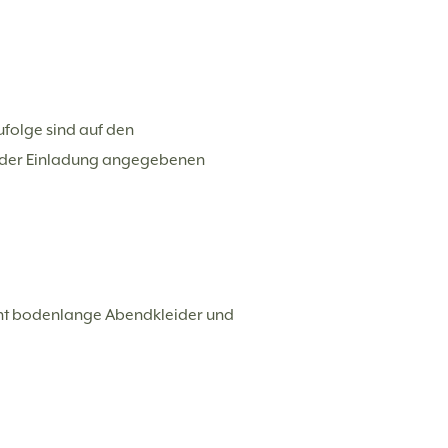
ufolge sind auf den
in der Einladung angegebenen
scht bodenlange Abendkleider und