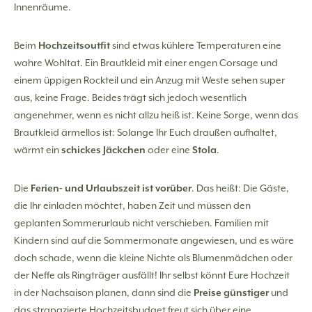
Innenräume.
Beim
Hochzeitsoutfit
sind etwas kühlere Temperaturen eine
wahre Wohltat. Ein Brautkleid mit einer engen Corsage und
einem üppigen Rockteil und ein Anzug mit Weste sehen super
aus, keine Frage. Beides trägt sich jedoch wesentlich
angenehmer, wenn es nicht allzu heiß ist. Keine Sorge, wenn das
Brautkleid ärmellos ist: Solange Ihr Euch draußen aufhaltet,
wärmt ein
schickes Jäckchen
oder eine
Stola
.
Die
Ferien- und Urlaubszeit ist vorüber
. Das heißt: Die Gäste,
die Ihr einladen möchtet, haben Zeit und müssen den
geplanten Sommerurlaub nicht verschieben. Familien mit
Kindern sind auf die Sommermonate angewiesen, und es wäre
doch schade, wenn die kleine Nichte als Blumenmädchen oder
der Neffe als Ringträger ausfällt! Ihr selbst könnt Eure Hochzeit
in der Nachsaison planen, dann sind die
Preise günstiger
und
das strapazierte Hochzeitsbudget freut sich über eine